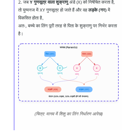
2. जब
Y गुणसूत्र वाला शुक्राणु
अंडे (X) को निषेचित करता है,
तो युग्मनज में XY गुणसूत्र हो जाते हैं और वह
लड़के (नर)
में
विकसित होता है。
अतः, बच्चे का लिंग पूरी तरह से पिता के शुक्राणु पर निर्भर करता
है।
जनक (Parents)
पिता (XY)
माता (XX)
X
Y
X
X
शुक्राणु
शुक्राणु
अंडाणु
अंडाणु
लड़की (XX)
लड़का (XY)
संतान (50% लड़का, 50% लड़की होने की संभावना)
(चित्र: मानव में शिशु का लिंग निर्धारण आरेख)