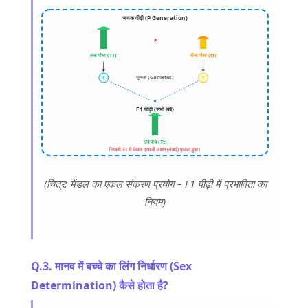
जनक पीढ़ी (P Generation)
×
लंबा पौधा (TT)
बौना पौधा (tt)
युग्मक (Gametes)
T
t
F1 पीढ़ी (सभी लंबे)
लंबे पौधे (Tt)
निष्कर्ष: F1 में केवल प्रभावी लक्षण (लंबाई) प्रकट हुआ।
(चित्र: मेंडल का एकल संकरण प्रयोग – F1 पीढ़ी में प्रभाविता का
नियम)
Q.3. मानव में बच्चे का लिंग निर्धारण (Sex
Determination) कैसे होता है?