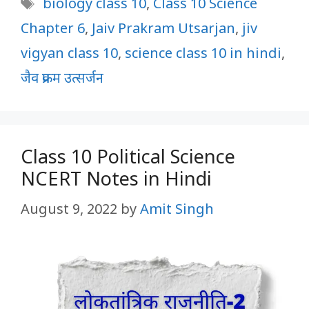
Tags
biology class 10
,
Class 10 Science
Chapter 6
,
Jaiv Prakram Utsarjan
,
jiv
vigyan class 10
,
science class 10 in hindi
,
जैव प्रक्रम उत्सर्जन
Class 10 Political Science
NCERT Notes in Hindi
August 9, 2022
by
Amit Singh