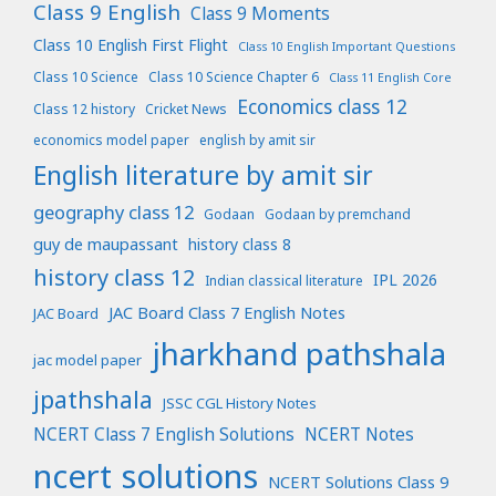
Class 9 English
Class 9 Moments
Class 10 English First Flight
Class 10 English Important Questions
Class 10 Science
Class 10 Science Chapter 6
Class 11 English Core
Economics class 12
Class 12 history
Cricket News
economics model paper
english by amit sir
English literature by amit sir
geography class 12
Godaan
Godaan by premchand
guy de maupassant
history class 8
history class 12
IPL 2026
Indian classical literature
JAC Board Class 7 English Notes
JAC Board
jharkhand pathshala
jac model paper
jpathshala
JSSC CGL History Notes
NCERT Class 7 English Solutions
NCERT Notes
ncert solutions
NCERT Solutions Class 9