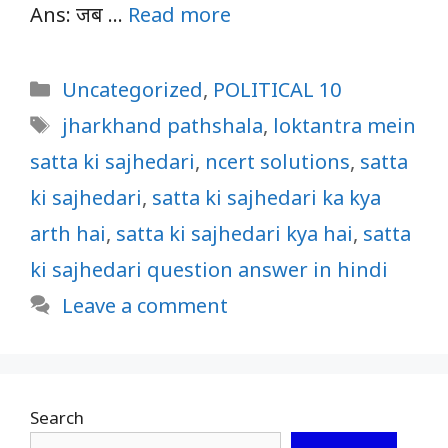
Ans: जब …
Read more
Categories
Uncategorized
,
POLITICAL 10
Tags
jharkhand pathshala
,
loktantra mein
satta ki sajhedari
,
ncert solutions
,
satta
ki sajhedari
,
satta ki sajhedari ka kya
arth hai
,
satta ki sajhedari kya hai
,
satta
ki sajhedari question answer in hindi
Leave a comment
Search