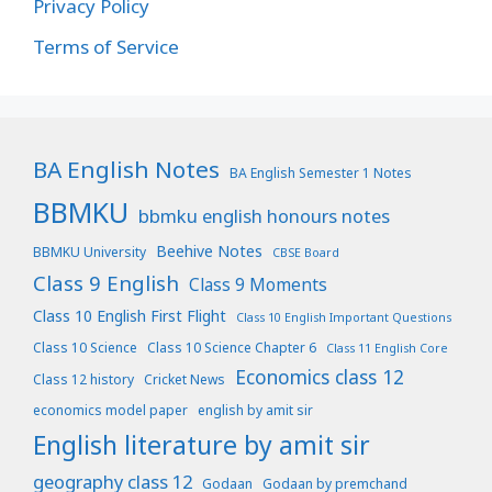
Privacy Policy
Terms of Service
BA English Notes
BA English Semester 1 Notes
BBMKU
bbmku english honours notes
Beehive Notes
BBMKU University
CBSE Board
Class 9 English
Class 9 Moments
Class 10 English First Flight
Class 10 English Important Questions
Class 10 Science
Class 10 Science Chapter 6
Class 11 English Core
Economics class 12
Class 12 history
Cricket News
economics model paper
english by amit sir
English literature by amit sir
geography class 12
Godaan
Godaan by premchand