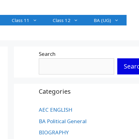
Class 11
Class 12
BA (UG)
Search
Sear
Categories
AEC ENGLISH
BA Political General
BIOGRAPHY