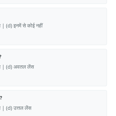
| (d) इनमें से कोई नहीं
?
पण | (d) अवतल लेंस
ै?
 | (d) उत्तल लेंस