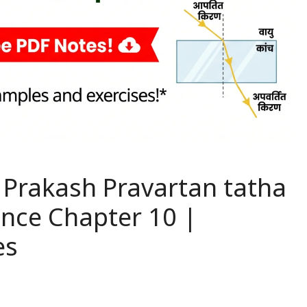
तन | Prakash Pravartan tatha
ence Chapter 10 |
es