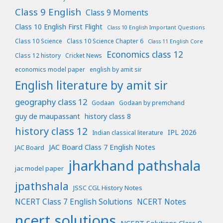
Class 9 English
Class 9 Moments
Class 10 English First Flight
Class 10 English Important Questions
Class 10 Science
Class 10 Science Chapter 6
Class 11 English Core
Economics class 12
Class 12 history
Cricket News
economics model paper
english by amit sir
English literature by amit sir
geography class 12
Godaan
Godaan by premchand
guy de maupassant
history class 8
history class 12
IPL 2026
Indian classical literature
JAC Board Class 7 English Notes
JAC Board
jharkhand pathshala
jac model paper
jpathshala
JSSC CGL History Notes
NCERT Class 7 English Solutions
NCERT Notes
ncert solutions
NCERT Solutions Class 9