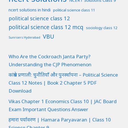
ncert solutions in hindi
political science class 11
political science class 12
political science class 12 mcq
sociology class 12
VBU
Sunrisers Hyderabad
Who Are the Cockroach Janta Party?
Understanding the CJP Phenomenon
कांग्रेस प्रणाली: चुनौतियाँ और पुनर्स्थापना – Political Science
Class 12 Notes | Book 2 Chapter 5 PDF
Download
Vikas Chapter 1 Economics Class 10 | JAC Board
Exam Important Questions Answer
हमारा पर्यावरण | Hamara Paryavaran | Class 10
Science Chapter 9