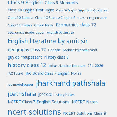
Class 9 English
Class 9 Moments
Class 10 English First Flight
Class 10 English Important Questions
Class 10 Science
Class 10 Science Chapter 6
Class 11 English Core
Economics class 12
Class 12 history
Cricket News
economics model paper
english by amit sir
English literature by amit sir
geography class 12
Godaan
Godaan by premchand
guy de maupassant
history class 8
history class 12
IPL 2026
Indian classical literature
JAC Board Class 7 English Notes
JAC Board
jharkhand pathshala
jac model paper
jpathshala
JSSC CGL History Notes
NCERT Class 7 English Solutions
NCERT Notes
ncert solutions
NCERT Solutions Class 9