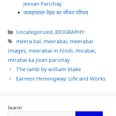
Jeevan Parichay
जवाहरलाल नेहरु का जीवन परिचय
Categories
Uncategorized
,
BIOGRAPHY
Tags
meera bai
,
meerabai
,
meerabai
images
,
meerabai in hindi
,
mirabai
,
mirabai ka jivan parichay
The lamb by william blake
Earnest Hemingway: Life and Works
Search