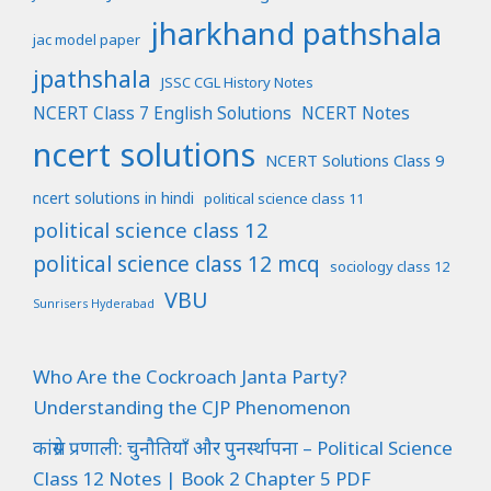
jharkhand pathshala
jac model paper
jpathshala
JSSC CGL History Notes
NCERT Class 7 English Solutions
NCERT Notes
ncert solutions
NCERT Solutions Class 9
ncert solutions in hindi
political science class 11
political science class 12
political science class 12 mcq
sociology class 12
VBU
Sunrisers Hyderabad
Who Are the Cockroach Janta Party?
Understanding the CJP Phenomenon
कांग्रेस प्रणाली: चुनौतियाँ और पुनर्स्थापना – Political Science
Class 12 Notes | Book 2 Chapter 5 PDF