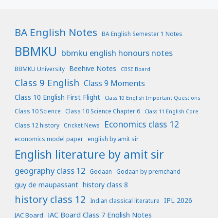
BA English Notes
BA English Semester 1 Notes
BBMKU
bbmku english honours notes
Beehive Notes
BBMKU University
CBSE Board
Class 9 English
Class 9 Moments
Class 10 English First Flight
Class 10 English Important Questions
Class 10 Science
Class 10 Science Chapter 6
Class 11 English Core
Economics class 12
Class 12 history
Cricket News
economics model paper
english by amit sir
English literature by amit sir
geography class 12
Godaan
Godaan by premchand
guy de maupassant
history class 8
history class 12
IPL 2026
Indian classical literature
JAC Board Class 7 English Notes
JAC Board