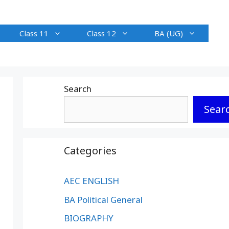
Class 11
Class 12
BA (UG)
Search
Sear
Categories
AEC ENGLISH
BA Political General
BIOGRAPHY