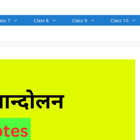
ass 7
Class 8
Class 9
Class 10