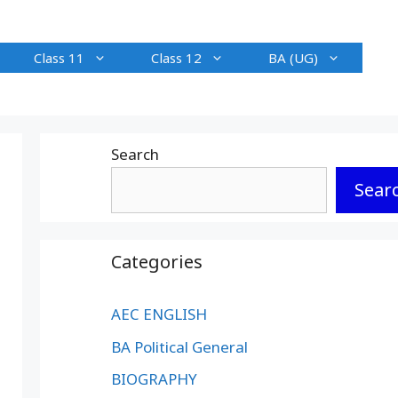
Class 11
Class 12
BA (UG)
Search
Sear
Categories
AEC ENGLISH
BA Political General
BIOGRAPHY