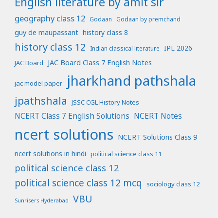
English literature by amit sir
geography class 12
Godaan
Godaan by premchand
guy de maupassant
history class 8
history class 12
IPL 2026
Indian classical literature
JAC Board Class 7 English Notes
JAC Board
jharkhand pathshala
jac model paper
jpathshala
JSSC CGL History Notes
NCERT Class 7 English Solutions
NCERT Notes
ncert solutions
NCERT Solutions Class 9
ncert solutions in hindi
political science class 11
political science class 12
political science class 12 mcq
sociology class 12
VBU
Sunrisers Hyderabad