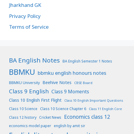
Jharkhand GK
Privacy Policy
Terms of Service
BA English Notes
BA English Semester 1 Notes
BBMKU
bbmku english honours notes
Beehive Notes
BBMKU University
CBSE Board
Class 9 English
Class 9 Moments
Class 10 English First Flight
Class 10 English Important Questions
Class 10 Science
Class 10 Science Chapter 6
Class 11 English Core
Economics class 12
Class 12 history
Cricket News
economics model paper
english by amit sir