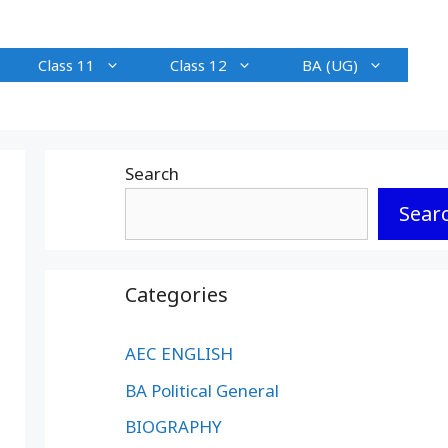
Class 11
Class 12
BA (UG)
Search
Sear
Categories
AEC ENGLISH
BA Political General
BIOGRAPHY