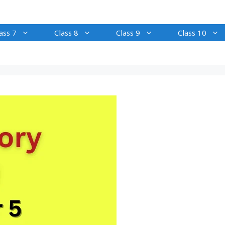
ass 7
Class 8
Class 9
Class 10