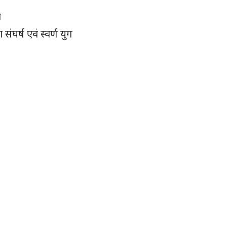
व
ंघर्ष एवं स्वर्ण युग