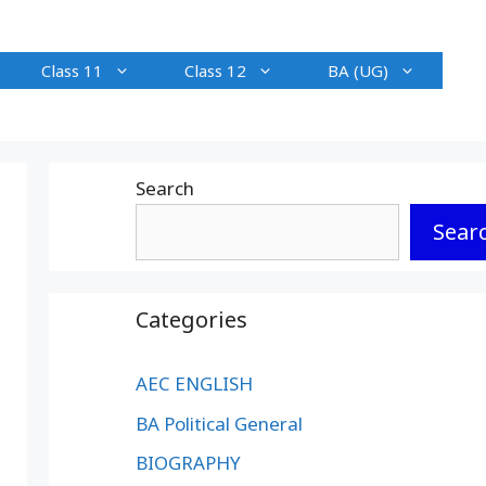
Class 11
Class 12
BA (UG)
Search
Sear
Categories
AEC ENGLISH
BA Political General
BIOGRAPHY