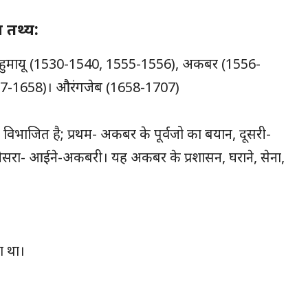
 तथ्य:
 हुमायू (1530-1540, 1555-1556), अकबर (1556-
627-1658)। औरंगजेब (1658-1707)
विभाजित है; प्रथम- अकबर के पूर्वजो का बयान, दूसरी-
ा- आईने-अकबरी। यह अकबर के प्रशासन, घराने, सेना,
ा था।