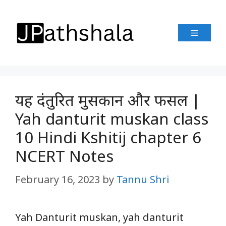
Skip
to
Menu
content
यह दंतुरित मुसकान और फसल |
Yah danturit muskan class
10 Hindi Kshitij chapter 6
NCERT Notes
February 16, 2023
by
Tannu Shri
Yah Danturit muskan, yah danturit