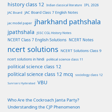
history class 12
IPL 2026
Indian classical literature
JAC Board Class 7 English Notes
JAC Board
jharkhand pathshala
jac model paper
jpathshala
JSSC CGL History Notes
NCERT Class 7 English Solutions
NCERT Notes
ncert solutions
NCERT Solutions Class 9
ncert solutions in hindi
political science class 11
political science class 12
political science class 12 mcq
sociology class 12
VBU
Sunrisers Hyderabad
Who Are the Cockroach Janta Party?
Understanding the CJP Phenomenon