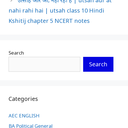
उत्साह और अट नहीं रही है | utsah aur at
nahi rahi hai | utsah class 10 Hindi
Kshitij chapter 5 NCERT notes
Search
Search
Categories
AEC ENGLISH
BA Political General