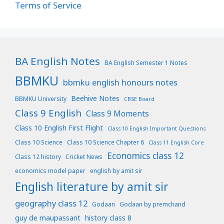
Terms of Service
BA English Notes
BA English Semester 1 Notes
BBMKU
bbmku english honours notes
Beehive Notes
BBMKU University
CBSE Board
Class 9 English
Class 9 Moments
Class 10 English First Flight
Class 10 English Important Questions
Class 10 Science
Class 10 Science Chapter 6
Class 11 English Core
Economics class 12
Class 12 history
Cricket News
economics model paper
english by amit sir
English literature by amit sir
geography class 12
Godaan
Godaan by premchand
guy de maupassant
history class 8