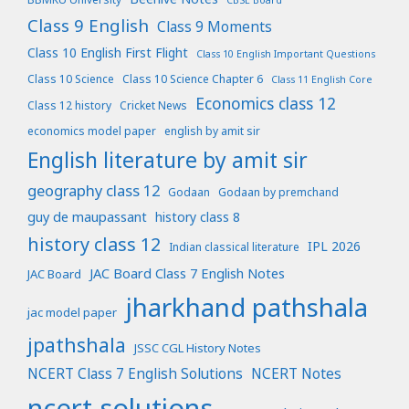
CBSE Board
Class 9 English
Class 9 Moments
Class 10 English First Flight
Class 10 English Important Questions
Class 10 Science
Class 10 Science Chapter 6
Class 11 English Core
Economics class 12
Class 12 history
Cricket News
economics model paper
english by amit sir
English literature by amit sir
geography class 12
Godaan
Godaan by premchand
guy de maupassant
history class 8
history class 12
IPL 2026
Indian classical literature
JAC Board Class 7 English Notes
JAC Board
jharkhand pathshala
jac model paper
jpathshala
JSSC CGL History Notes
NCERT Class 7 English Solutions
NCERT Notes
ncert solutions