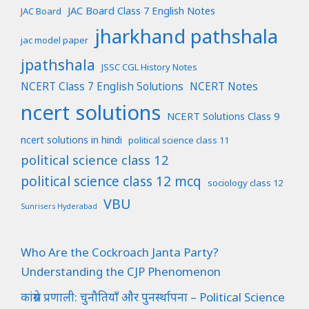
JAC Board Class 7 English Notes
JAC Board
jharkhand pathshala
jac model paper
jpathshala
JSSC CGL History Notes
NCERT Class 7 English Solutions
NCERT Notes
ncert solutions
NCERT Solutions Class 9
ncert solutions in hindi
political science class 11
political science class 12
political science class 12 mcq
sociology class 12
VBU
Sunrisers Hyderabad
Who Are the Cockroach Janta Party?
Understanding the CJP Phenomenon
कांग्रेस प्रणाली: चुनौतियाँ और पुनर्स्थापना – Political Science