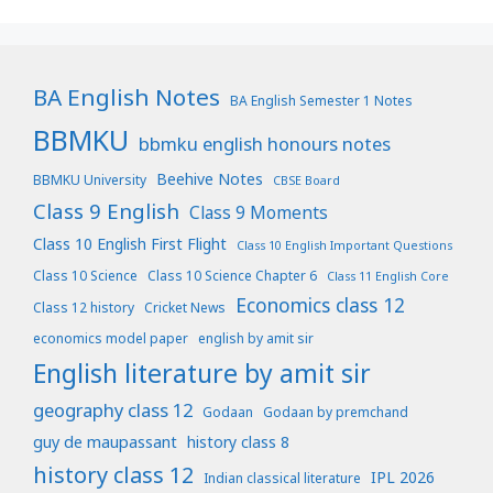
BA English Notes
BA English Semester 1 Notes
BBMKU
bbmku english honours notes
Beehive Notes
BBMKU University
CBSE Board
Class 9 English
Class 9 Moments
Class 10 English First Flight
Class 10 English Important Questions
Class 10 Science
Class 10 Science Chapter 6
Class 11 English Core
Economics class 12
Class 12 history
Cricket News
economics model paper
english by amit sir
English literature by amit sir
geography class 12
Godaan
Godaan by premchand
guy de maupassant
history class 8
history class 12
IPL 2026
Indian classical literature