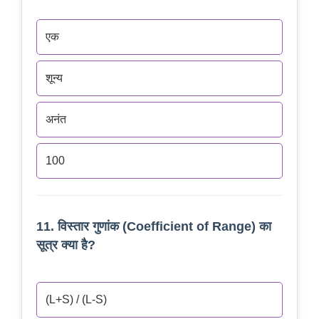
एक
शून्य
अनंत
100
11. विस्तार गुणांक (Coefficient of Range) का
सूत्र क्या है?
(L+S) / (L-S)