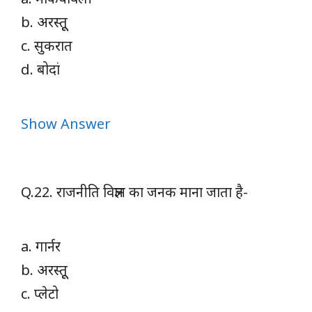
b. अरस्तूू
c. सुकरात
d. बोदां
Show Answer
Q.22. राजनीति विज्ञान का जनक माना जाता है-
a. गार्नर
b. अरस्तूू
c. प्लेटो