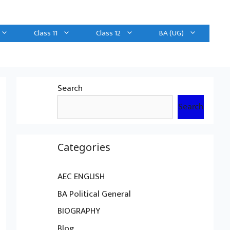
Class 11
Class 12
BA (UG)
Search
Search
Categories
AEC ENGLISH
BA Political General
BIOGRAPHY
Blog