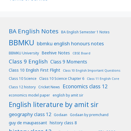
BA English Notes
BA English Semester 1 Notes
BBMKU
bbmku english honours notes
Beehive Notes
BBMKU University
CBSE Board
Class 9 English
Class 9 Moments
Class 10 English First Flight
Class 10 English Important Questions
Class 10 Science
Class 10 Science Chapter 6
Class 11 English Core
Economics class 12
Class 12 history
Cricket News
economics model paper
english by amit sir
English literature by amit sir
geography class 12
Godaan
Godaan by premchand
guy de maupassant
history class 8