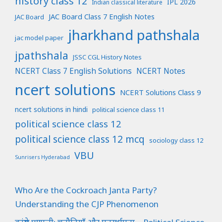
history class 12
IPL 2026
Indian classical literature
JAC Board Class 7 English Notes
JAC Board
jharkhand pathshala
jac model paper
jpathshala
JSSC CGL History Notes
NCERT Class 7 English Solutions
NCERT Notes
ncert solutions
NCERT Solutions Class 9
ncert solutions in hindi
political science class 11
political science class 12
political science class 12 mcq
sociology class 12
VBU
Sunrisers Hyderabad
Who Are the Cockroach Janta Party?
Understanding the CJP Phenomenon