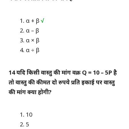
α + β
√
α – β
α × β
α ÷ β
14 यदि किसी वास्तु की मांग वक्र Q = 10 – 5P है
तो वास्तु की कीमत दो रुपये प्रति इकाई पर वास्तु
की मांग क्या होगी?
10
5