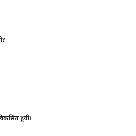
ी?
विकसित हुयी।