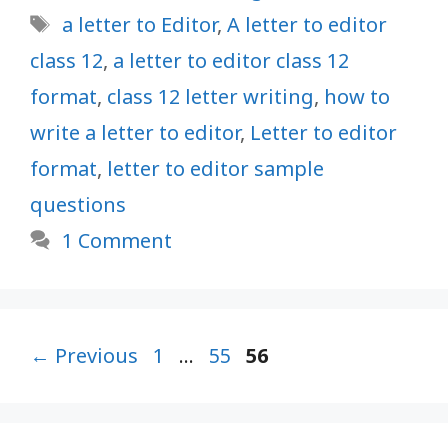
Tags
a letter to Editor
,
A letter to editor
class 12
,
a letter to editor class 12
format
,
class 12 letter writing
,
how to
write a letter to editor
,
Letter to editor
format
,
letter to editor sample
questions
1 Comment
Page
Page
Page
←
Previous
1
…
55
56