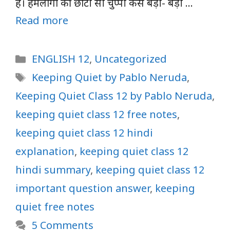
है। हमलोगों की छोटी सी चुप्पी कैसे बड़ी- बड़ी …
Read more
Categories
ENGLISH 12
,
Uncategorized
Tags
Keeping Quiet by Pablo Neruda
,
Keeping Quiet Class 12 by Pablo Neruda
,
keeping quiet class 12 free notes
,
keeping quiet class 12 hindi
explanation
,
keeping quiet class 12
hindi summary
,
keeping quiet class 12
important question answer
,
keeping
quiet free notes
5 Comments