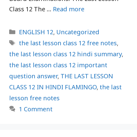
Class 12 The …
Read more
Categories
ENGLISH 12
,
Uncategorized
Tags
the last lesson class 12 free notes
,
the last lesson class 12 hindi summary
,
the last lesson class 12 important
question answer
,
THE LAST LESSON
CLASS 12 IN HINDI FLAMINGO
,
the last
lesson free notes
1 Comment