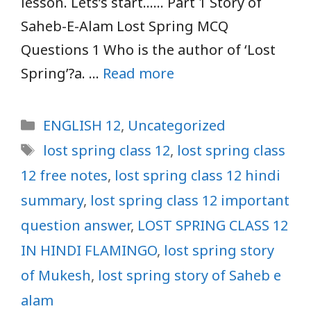
lesson. Lets’s start…… Part 1 Story of
Saheb-E-Alam Lost Spring MCQ
Questions 1 Who is the author of ‘Lost
Spring’?a. …
Read more
Categories
ENGLISH 12
,
Uncategorized
Tags
lost spring class 12
,
lost spring class
12 free notes
,
lost spring class 12 hindi
summary
,
lost spring class 12 important
question answer
,
LOST SPRING CLASS 12
IN HINDI FLAMINGO
,
lost spring story
of Mukesh
,
lost spring story of Saheb e
alam