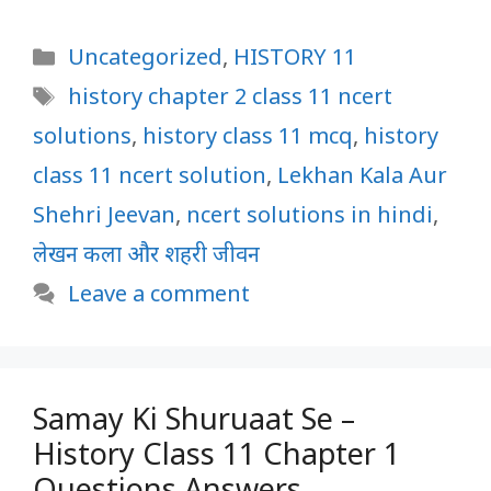
Categories
Uncategorized
,
HISTORY 11
Tags
history chapter 2 class 11 ncert
solutions
,
history class 11 mcq
,
history
class 11 ncert solution
,
Lekhan Kala Aur
Shehri Jeevan
,
ncert solutions in hindi
,
लेखन कला और शहरी जीवन
Leave a comment
Samay Ki Shuruaat Se –
History Class 11 Chapter 1
Questions Answers