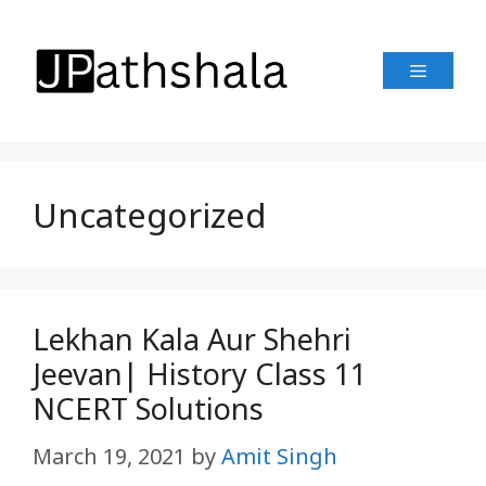
Skip
to
Menu
content
Uncategorized
Lekhan Kala Aur Shehri
Jeevan| History Class 11
NCERT Solutions
March 19, 2021
by
Amit Singh